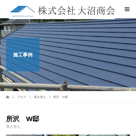
施工事例
ブログ
葺き替え
所沢 W邸
所沢 W邸
葺き替え