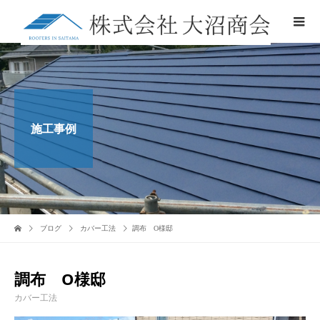
施工事例
ブログ
カバー工法
調布 O様邸
調布 O様邸
カバー工法